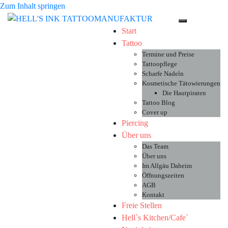
Zum Inhalt springen
Toggle-Menü 
Start
Tattoo
Termine und Preise
Tattoopflege
Scharfe Nadeln
Kosmetische Tätowierungen
Die Hautpiraten
Tattoo Blog
Cover up
Piercing
Über uns
Das Team
Über uns
Im Allgäu Daheim
Öffnungszeiten
AGB
Kontakt
Freie Stellen
Hell`s Kitchen/Cafe`