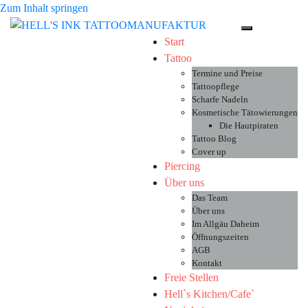
Zum Inhalt springen
Toggle-Menü 
Start
Tattoo
Termine und Preise
Tattoopflege
Scharfe Nadeln
Kosmetische Tätowierungen
Die Hautpiraten
Tattoo Blog
Cover up
Piercing
Über uns
Das Team
Über uns
Im Allgäu Daheim
Öffnungszeiten
AGB
Kontakt
Freie Stellen
Hell`s Kitchen/Cafe`