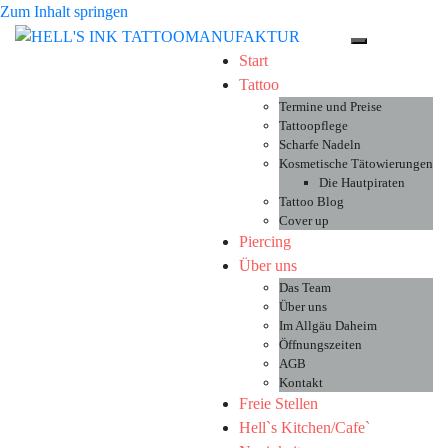
Zum Inhalt springen
Toggle-Menü 
Start
Tattoo
Termine und Preise
Tattoopflege
Scharfe Nadeln
Kosmetische Tätowierungen
Die Hautpiraten
Tattoo Blog
Cover up
Piercing
Über uns
Das Team
Über uns
Im Allgäu Daheim
Öffnungszeiten
AGB
Kontakt
Freie Stellen
Hell`s Kitchen/Cafe`