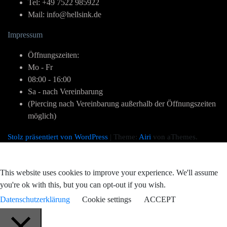
Tel: +49 7522 985922
Mail: info@hellsink.de
Impressum
Öffnungszeiten:
Mo - Fr
08:00 - 16:00
Sa - nach Vereinbarung
(Piercing nach Vereinbarung außerhalb der Öffnungszeiten
möglich)
Stolz präsentiert von WordPress
|
Theme:
Airi
von aThemes.
This website uses cookies to improve your experience. We'll assume
you're ok with this, but you can opt-out if you wish.
Datenschutzerklärung
Cookie settings
ACCEPT